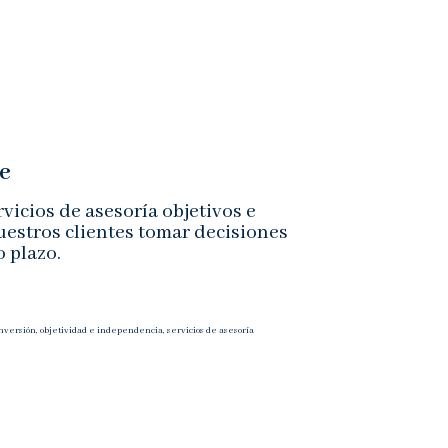
e
vicios de asesoría objetivos e
uestros clientes tomar decisiones
o plazo.
nversión
,
objetividad e independencia
,
servicios de asesoría